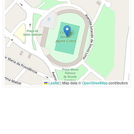
Leaflet
|
Map data ©
OpenStreetMap
contributors