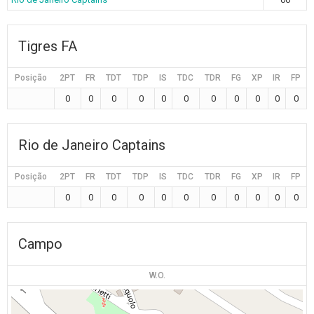
Tigres FA
Posição
2PT
FR
TDT
TDP
IS
TDC
TDR
FG
XP
IR
FP
0
0
0
0
0
0
0
0
0
0
0
Rio de Janeiro Captains
Posição
2PT
FR
TDT
TDP
IS
TDC
TDR
FG
XP
IR
FP
0
0
0
0
0
0
0
0
0
0
0
Campo
W.O.