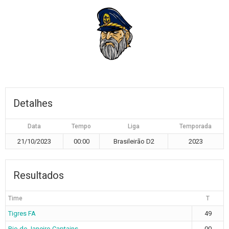
Detalhes
Data
Tempo
Liga
Temporada
21/10/2023
00:00
Brasileirão D2
2023
Resultados
Time
T
Tigres FA
49
Rio de Janeiro Captains
00