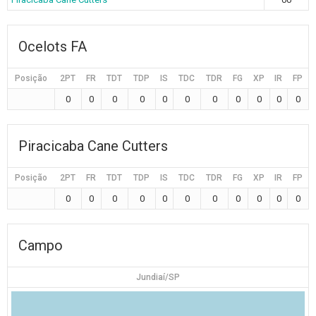
Ocelots FA
Posição
2PT
FR
TDT
TDP
IS
TDC
TDR
FG
XP
IR
FP
0
0
0
0
0
0
0
0
0
0
0
Piracicaba Cane Cutters
Posição
2PT
FR
TDT
TDP
IS
TDC
TDR
FG
XP
IR
FP
0
0
0
0
0
0
0
0
0
0
0
Campo
Jundiaí/SP