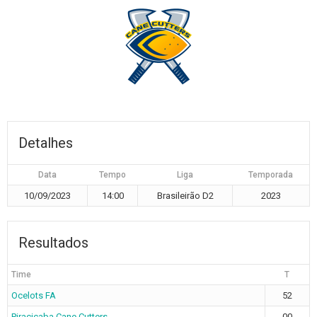
Detalhes
Data
Tempo
Liga
Temporada
10/09/2023
14:00
Brasileirão D2
2023
Resultados
Time
T
Ocelots FA
52
Piracicaba Cane Cutters
00