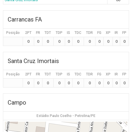
Carrancas FA
Posição
2PT
FR
TDT
TDP
IS
TDC
TDR
FG
XP
IR
FP
0
0
0
0
0
0
0
0
0
0
0
Santa Cruz Imortais
Posição
2PT
FR
TDT
TDP
IS
TDC
TDR
FG
XP
IR
FP
0
0
0
0
0
0
0
0
0
0
0
Campo
Estádio Paulo Coelho - Petrolina/PE