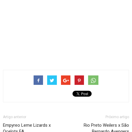
Artigo anterior
Próximo artigo
Empyreo Leme Lizards x
Rio Preto Weilers x São
Ocelots FA
Bernardo Avengers