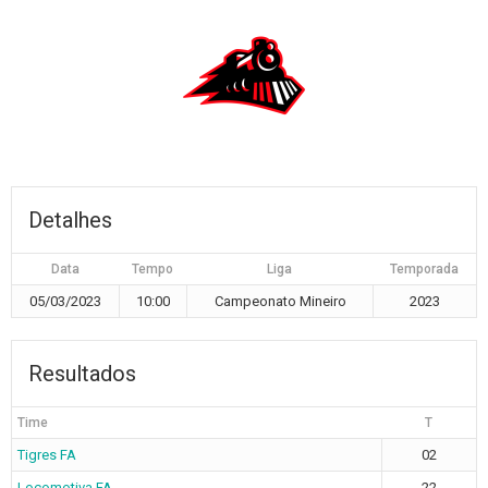
Detalhes
Data
Tempo
Liga
Temporada
05/03/2023
10:00
Campeonato Mineiro
2023
Resultados
Time
T
Tigres FA
02
Locomotiva FA
22