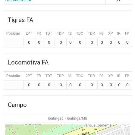
Tigres FA
Posição
2PT
FR
TDT
TDP
IS
TDC
TDR
FG
XP
IR
FP
0
0
0
0
0
0
0
0
0
0
0
Locomotiva FA
Posição
2PT
FR
TDT
TDP
IS
TDC
TDR
FG
XP
IR
FP
0
0
0
0
0
0
0
0
0
0
0
Campo
Ipatingão - Ipatinga/MG