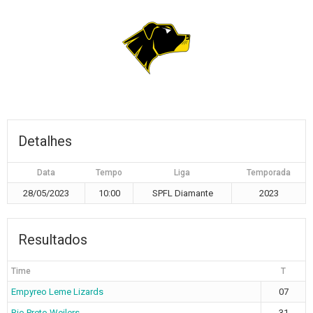
Detalhes
Data
Tempo
Liga
Temporada
28/05/2023
10:00
SPFL Diamante
2023
Resultados
Time
T
Empyreo Leme Lizards
07
Rio Preto Weilers
31