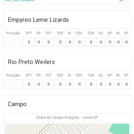
Empyreo Leme Lizards
Posição
2PT
FR
TDT
TDP
IS
TDC
TDR
FG
XP
IR
FP
0
0
0
0
0
0
0
0
0
0
0
Rio Preto Weilers
Posição
2PT
FR
TDT
TDP
IS
TDC
TDR
FG
XP
IR
FP
0
0
0
0
0
0
0
0
0
0
0
Campo
Clube de Campo Empyreo - Leme/SP