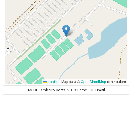
Leaflet
|
Map data ©
OpenStreetMap
contributors
Av. Dr. Jambeiro Costa, 2039, Leme - SP, Brasil