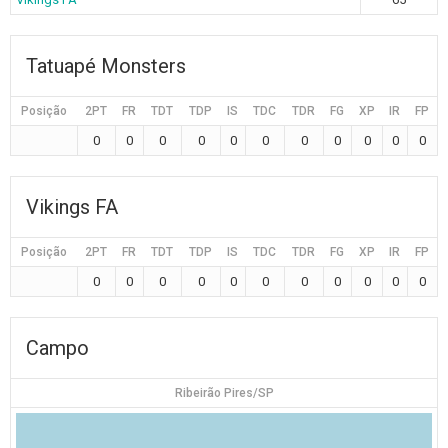
Tatuapé Monsters
Posição
2PT
FR
TDT
TDP
IS
TDC
TDR
FG
XP
IR
FP
0
0
0
0
0
0
0
0
0
0
0
Vikings FA
Posição
2PT
FR
TDT
TDP
IS
TDC
TDR
FG
XP
IR
FP
0
0
0
0
0
0
0
0
0
0
0
Campo
Ribeirão Pires/SP