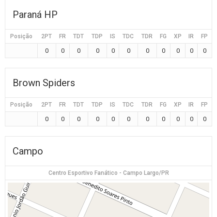
Paraná HP
Posição
2PT
FR
TDT
TDP
IS
TDC
TDR
FG
XP
IR
FP
0
0
0
0
0
0
0
0
0
0
0
Brown Spiders
Posição
2PT
FR
TDT
TDP
IS
TDC
TDR
FG
XP
IR
FP
0
0
0
0
0
0
0
0
0
0
0
Campo
Centro Esportivo Fanático - Campo Largo/PR