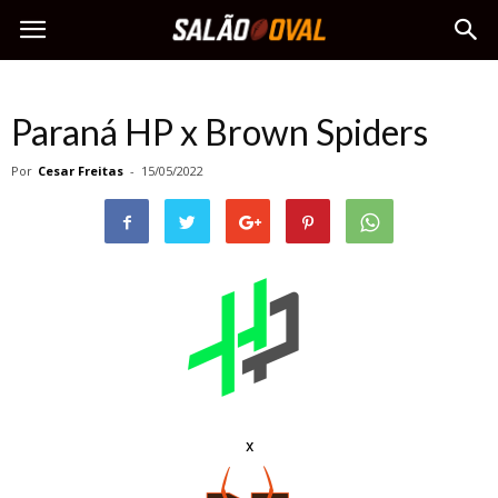
Paraná HP x Brown Spiders
Por
Cesar Freitas
-
15/05/2022
x