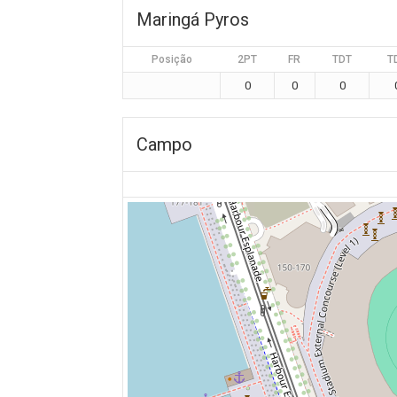
Maringá Pyros
Posição
2PT
FR
TDT
T
0
0
0
Campo