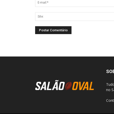
SO
Tudo
no S
Cont