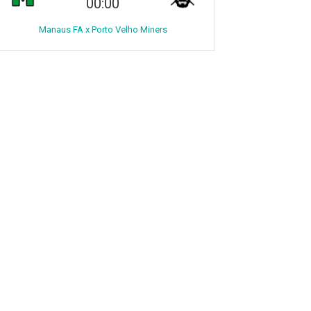
00:00
Manaus FA x Porto Velho Miners