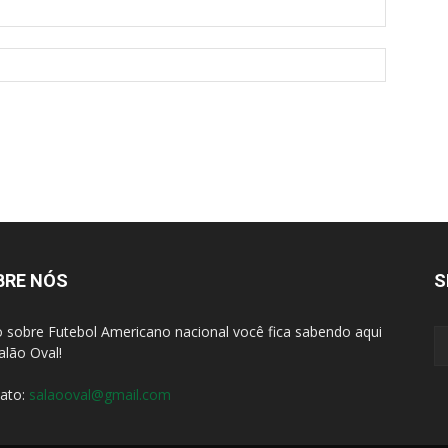
BRE NÓS
S
 sobre Futebol Americano nacional você fica sabendo aqui
alão Oval!
ato:
salaooval@gmail.com