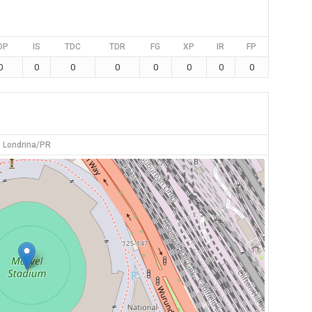
DP
IS
TDC
TDR
FG
XP
IR
FP
0
0
0
0
0
0
0
0
Londrina/PR