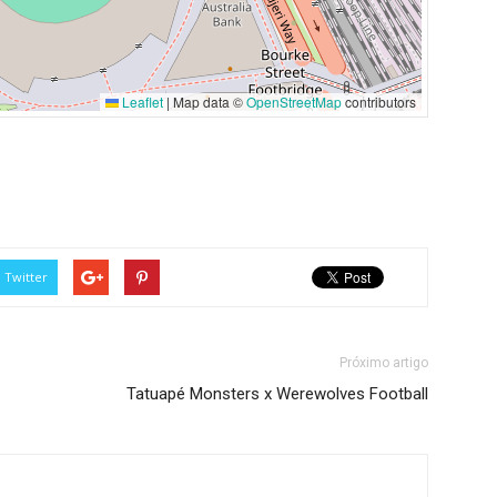
Leaflet
|
Map data ©
OpenStreetMap
contributors
Twitter
Próximo artigo
Tatuapé Monsters x Werewolves Football