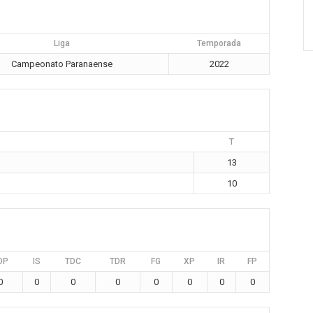
Liga
Temporada
Campeonato Paranaense
2022
T
13
10
DP
IS
TDC
TDR
FG
XP
IR
FP
0
0
0
0
0
0
0
0