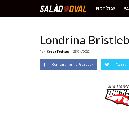
Salão
NOTÍCIAS
PA
Oval
Londrina Bristle
Por
Cesar Freitas
-
23/04/2022
Compartilhar no Facebook
Tweet