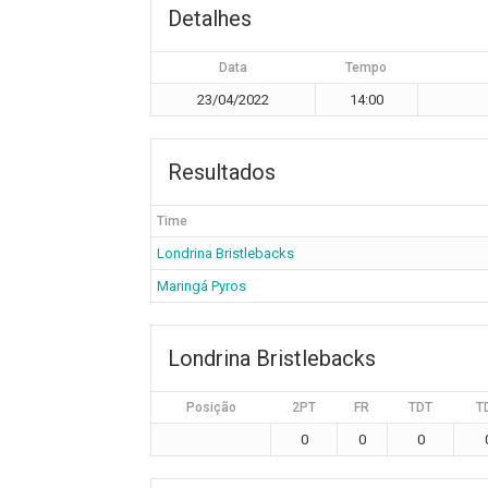
Detalhes
Data
Tempo
23/04/2022
14:00
Resultados
Time
Londrina Bristlebacks
Maringá Pyros
Londrina Bristlebacks
Posição
2PT
FR
TDT
T
0
0
0