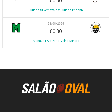
00:00
Curitiba Silverhawks x Curitiba Phoenix
22/08/2026
00:00
Manaus FA x Porto Velho Miners