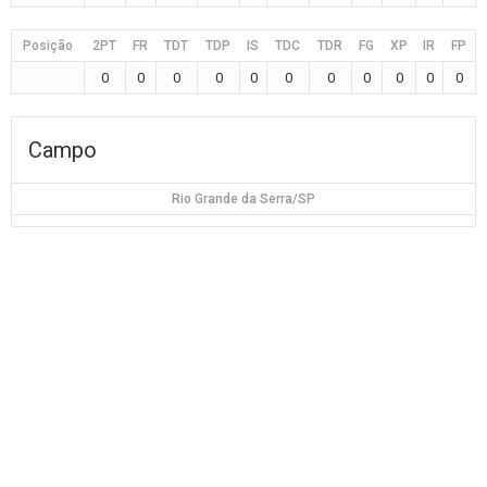
Posição
2PT
FR
TDT
TDP
IS
TDC
TDR
FG
XP
IR
FP
0
0
0
0
0
0
0
0
0
0
0
Campo
Rio Grande da Serra/SP