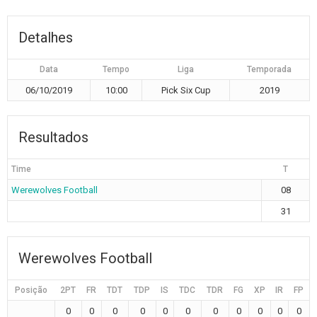
Detalhes
Data
Tempo
Liga
Temporada
06/10/2019
10:00
Pick Six Cup
2019
Resultados
Time
T
Werewolves Football
08
31
Werewolves Football
Posição
2PT
FR
TDT
TDP
IS
TDC
TDR
FG
XP
IR
FP
0
0
0
0
0
0
0
0
0
0
0