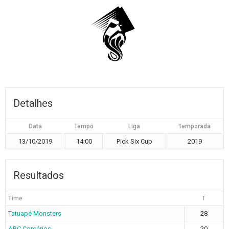
Detalhes
Data
Tempo
Liga
Temporada
13/10/2019
14:00
Pick Six Cup
2019
Resultados
Time
T
Tatuapé Monsters
28
ABC Corsários
20