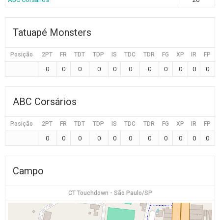
Tatuapé Monsters
Posição
2PT
FR
TDT
TDP
IS
TDC
TDR
FG
XP
IR
FP
0
0
0
0
0
0
0
0
0
0
0
ABC Corsários
Posição
2PT
FR
TDT
TDP
IS
TDC
TDR
FG
XP
IR
FP
0
0
0
0
0
0
0
0
0
0
0
Campo
CT Touchdown - São Paulo/SP