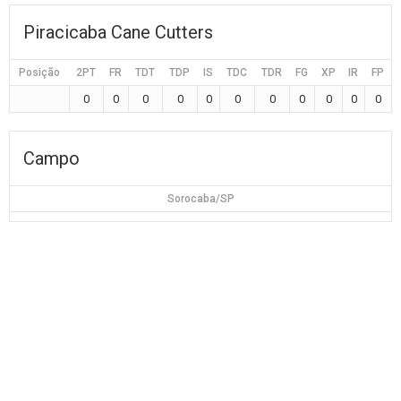
Piracicaba Cane Cutters
Posição
2PT
FR
TDT
TDP
IS
TDC
TDR
FG
XP
IR
FP
0
0
0
0
0
0
0
0
0
0
0
Campo
Sorocaba/SP