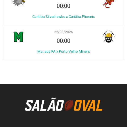
00:00
Curitiba Silverhawks x Curitiba Phoenix
22/08/2026
00:00
Manaus FA x Porto Velho Miners