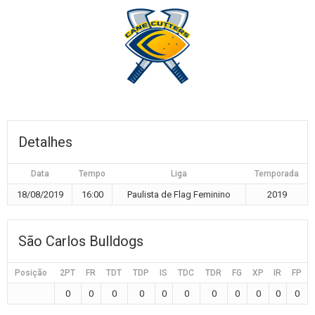
Detalhes
Data
Tempo
Liga
Temporada
18/08/2019
16:00
Paulista de Flag Feminino
2019
São Carlos Bulldogs
Posição
2PT
FR
TDT
TDP
IS
TDC
TDR
FG
XP
IR
FP
0
0
0
0
0
0
0
0
0
0
0