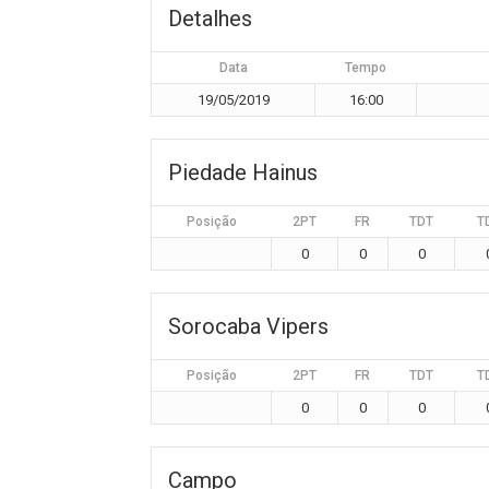
Detalhes
Data
Tempo
19/05/2019
16:00
Piedade Hainus
Posição
2PT
FR
TDT
T
0
0
0
Sorocaba Vipers
Posição
2PT
FR
TDT
T
0
0
0
Campo