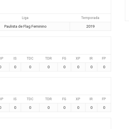
Liga
Temporada
Paulista de Flag Feminino
2019
DP
IS
TDC
TDR
FG
XP
IR
FP
0
0
0
0
0
0
0
0
DP
IS
TDC
TDR
FG
XP
IR
FP
0
0
0
0
0
0
0
0