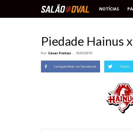
Salão
NOTÍCIAS
PA
Oval
Piedade Hainus x
Por
Cesar Freitas
-
19/05/2019
Compartilhar no Facebook
Tweet