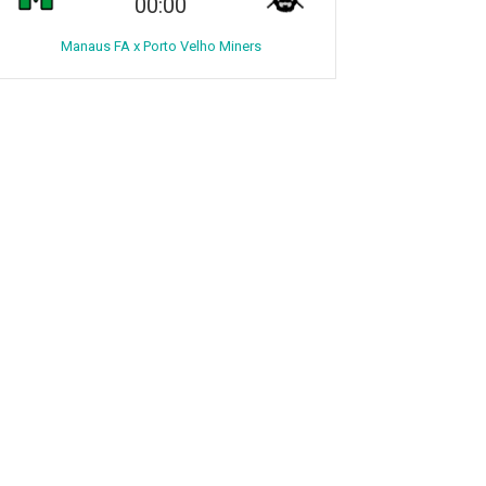
00:00
Manaus FA x Porto Velho Miners