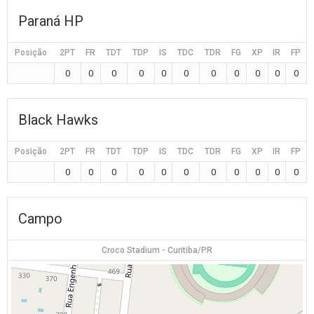
Paraná HP
Posição
2PT
FR
TDT
TDP
IS
TDC
TDR
FG
XP
IR
FP
0
0
0
0
0
0
0
0
0
0
0
Black Hawks
Posição
2PT
FR
TDT
TDP
IS
TDC
TDR
FG
XP
IR
FP
0
0
0
0
0
0
0
0
0
0
0
Campo
Croco Stadium - Curitiba/PR