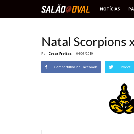
Salão
NOTÍCIAS
PA
Oval
Natal Scorpions x
Por
Cesar Freitas
-
04/08/2019
Compartilhar no Facebook
Tweet