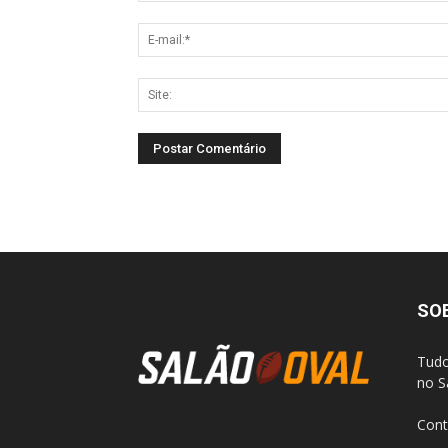
SO
Tudo
no S
Cont