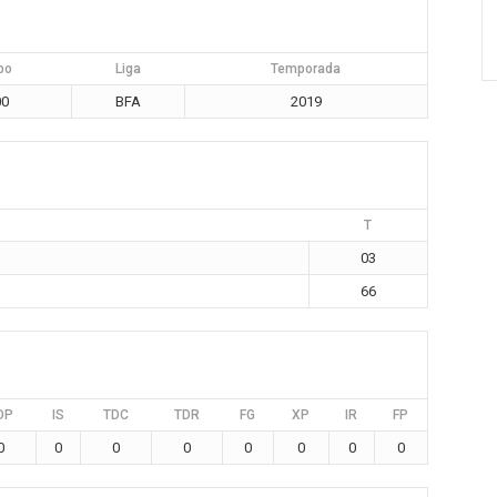
po
Liga
Temporada
00
BFA
2019
T
03
66
DP
IS
TDC
TDR
FG
XP
IR
FP
0
0
0
0
0
0
0
0