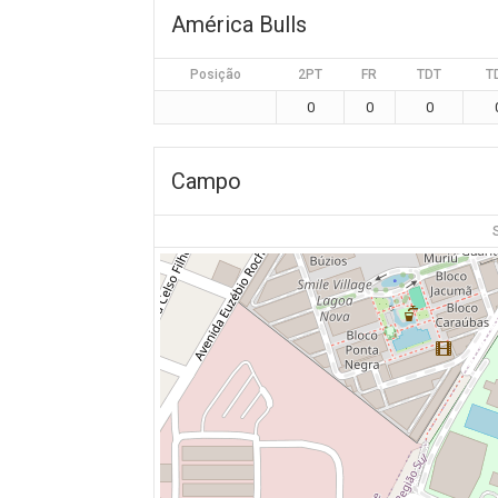
América Bulls
Posição
2PT
FR
TDT
T
0
0
0
Campo