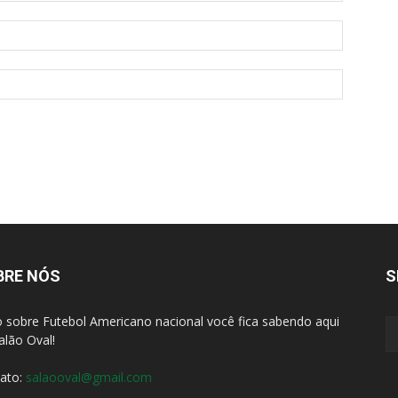
BRE NÓS
S
 sobre Futebol Americano nacional você fica sabendo aqui
alão Oval!
ato:
salaooval@gmail.com