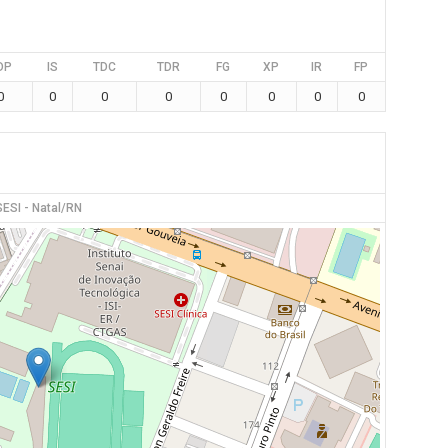
DP
IS
TDC
TDR
FG
XP
IR
FP
0
0
0
0
0
0
0
0
SESI - Natal/RN