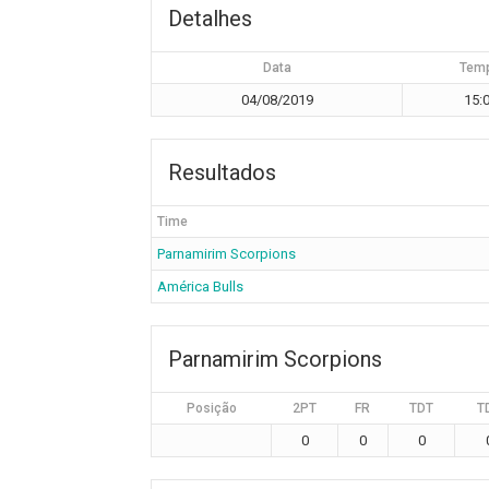
Detalhes
Data
Tem
04/08/2019
15:
Resultados
Time
Parnamirim Scorpions
América Bulls
Parnamirim Scorpions
Posição
2PT
FR
TDT
T
0
0
0