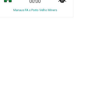
00:00
Manaus FA x Porto Velho Miners