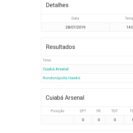
Detalhes
Data
Tem
28/07/2019
14:
Resultados
Time
Cuiabá Arsenal
Rondonópolis Hawks
Cuiabá Arsenal
Posição
2PT
FR
TDT
T
0
0
0