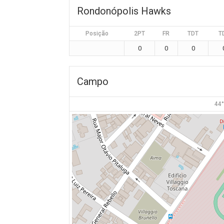
Rondonópolis Hawks
Posição
2PT
FR
TDT
T
0
0
0
Campo
44°