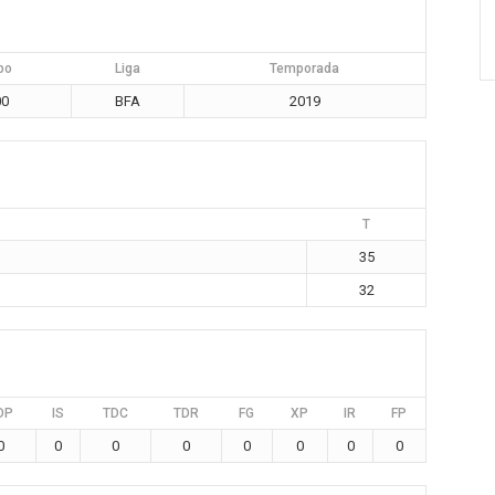
po
Liga
Temporada
00
BFA
2019
T
35
32
DP
IS
TDC
TDR
FG
XP
IR
FP
0
0
0
0
0
0
0
0