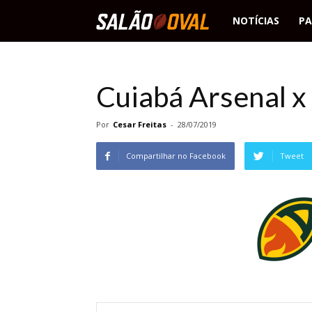
Salão
NOTÍCIAS
PA
Oval
Cuiabá Arsenal 
Por
Cesar Freitas
-
28/07/2019
Compartilhar no Facebook
Tweet