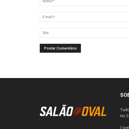
SO
Tudo
no S
Cont