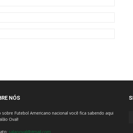
BRE NÓS
S
 sobre Futebol Americano nacional você fica sabendo aqui
alão Oval!
ato:
salaooval@gmail.com