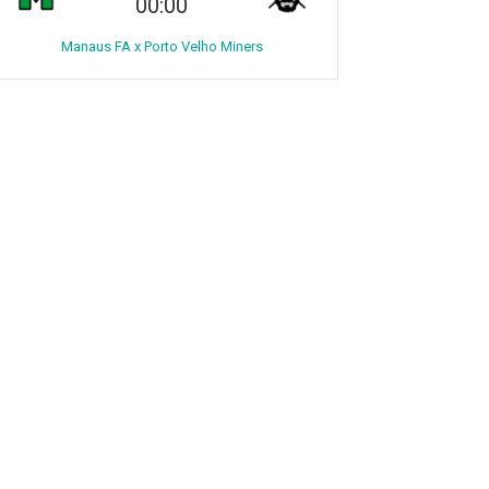
00:00
Manaus FA x Porto Velho Miners