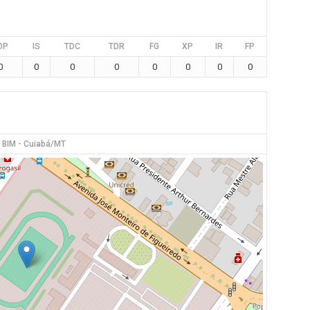
DP
IS
TDC
TDR
FG
XP
IR
FP
0
0
0
0
0
0
0
0
 BIM - Cuiabá/MT