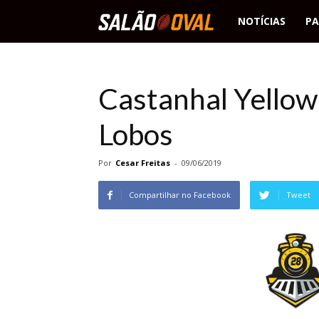
Salão
NOTÍCIAS
PA
Oval
Castanhal Yellow
Lobos
Por
Cesar Freitas
-
09/06/2019
Compartilhar no Facebook
Tweet