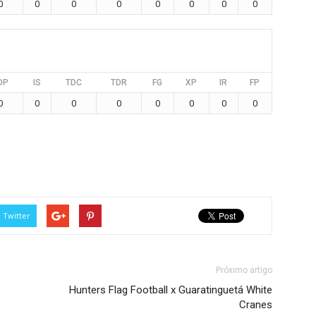
0
0
0
0
0
0
0
0
DP
IS
TDC
TDR
FG
XP
IR
FP
0
0
0
0
0
0
0
0
Twitter
Próximo artigo
Hunters Flag Football x Guaratinguetá White
Cranes