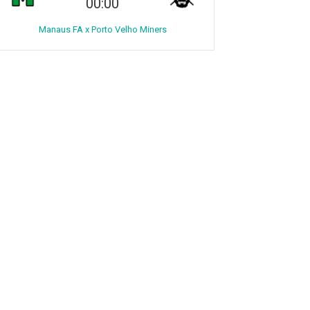
00:00
Manaus FA x Porto Velho Miners