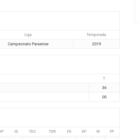
Liga
Temporada
Campeonato Paraense
2019
T
36
00
DP
IS
TDC
TDR
FG
XP
IR
FP