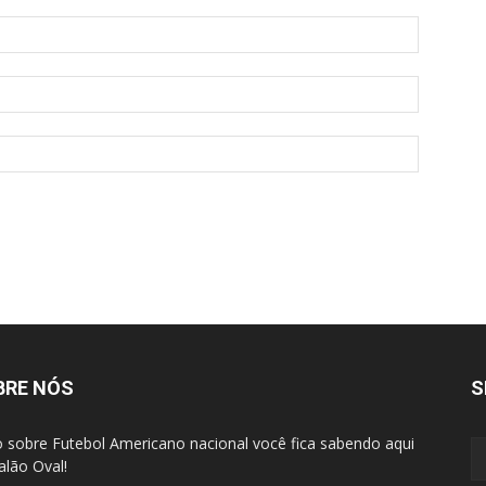
BRE NÓS
S
 sobre Futebol Americano nacional você fica sabendo aqui
alão Oval!