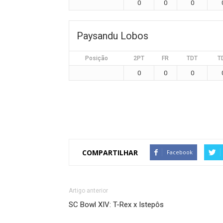
0
0
0
Paysandu Lobos
Posição
2PT
FR
TDT
T
0
0
0
COMPARTILHAR
Facebook
Artigo anterior
SC Bowl XIV: T-Rex x Istepôs