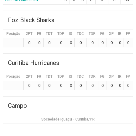
Foz Black Sharks
Posição
2PT
FR
TDT
TDP
IS
TDC
TDR
FG
XP
IR
FP
0
0
0
0
0
0
0
0
0
0
0
Curitiba Hurricanes
Posição
2PT
FR
TDT
TDP
IS
TDC
TDR
FG
XP
IR
FP
0
0
0
0
0
0
0
0
0
0
0
Campo
Sociedade Iguaçu - Curitiba/PR