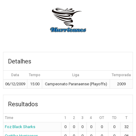
Detalhes
Data
Tempo
Liga
Temporada
06/12/2009
15:00
Campeonato Paranaense (Playoffs)
2009
Resultados
Time
1
2
3
4
OT
TD
T
Foz Black Sharks
0
0
0
0
0
0
32
Curitiba Hurricanes
0
0
0
0
0
0
06