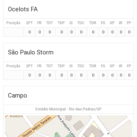
Ocelots FA
Posição
2PT
FR
TDT
TDP
IS
TDC
TDR
FG
XP
IR
FP
0
0
0
0
0
0
0
0
0
0
0
São Paulo Storm
Posição
2PT
FR
TDT
TDP
IS
TDC
TDR
FG
XP
IR
FP
0
0
0
0
0
0
0
0
0
0
0
Campo
Estádio Municipal - Rio das Pedras/SP