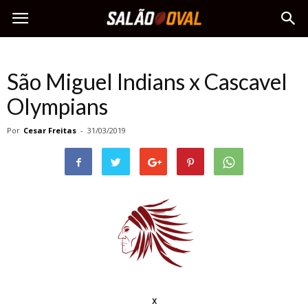
São Miguel Indians x Cascavel
Olympians
Por
Cesar Freitas
-
31/03/2019
x