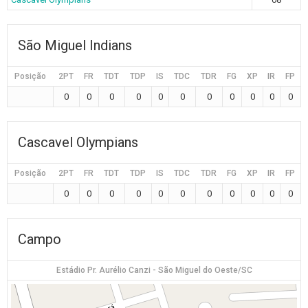
São Miguel Indians
Posição
2PT
FR
TDT
TDP
IS
TDC
TDR
FG
XP
IR
FP
0
0
0
0
0
0
0
0
0
0
0
Cascavel Olympians
Posição
2PT
FR
TDT
TDP
IS
TDC
TDR
FG
XP
IR
FP
0
0
0
0
0
0
0
0
0
0
0
Campo
Estádio Pr. Aurélio Canzi - São Miguel do Oeste/SC