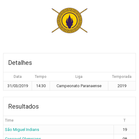
Detalhes
Data
Tempo
Liga
Temporada
31/03/2019
14:30
Campeonato Paranaense
2019
Resultados
Time
T
São Miguel Indians
19
Cascavel Olympians
08