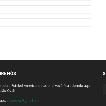
BRE NÓS
S
 sobre Futebol Americano nacional você fica sabendo aqui
alão Oval!
ato:
salaooval@gmail.com