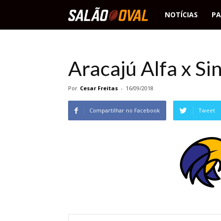
Salão
NOTÍCIAS
PA
Oval
Aracajú Alfa x S
Por
Cesar Freitas
-
16/09/2018
Compartilhar no Facebook
Tweet