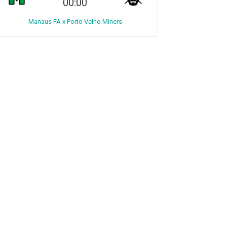
00:00
Manaus FA x Porto Velho Miners