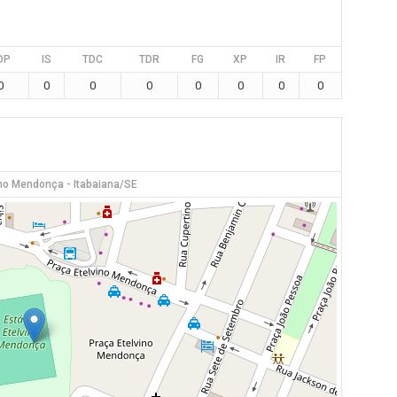
DP
IS
TDC
TDR
FG
XP
IR
FP
0
0
0
0
0
0
0
0
ino Mendonça - Itabaiana/SE