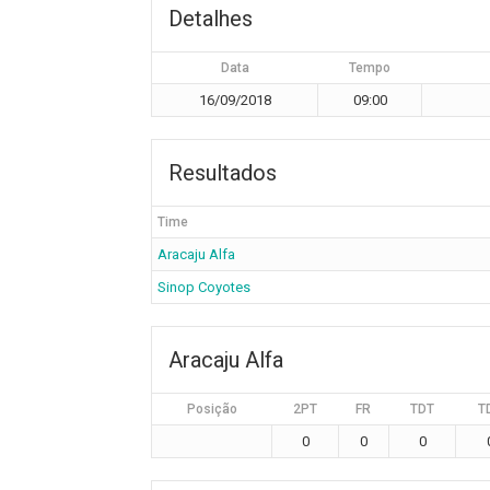
Detalhes
Data
Tempo
16/09/2018
09:00
Resultados
Time
Aracaju Alfa
Sinop Coyotes
Aracaju Alfa
Posição
2PT
FR
TDT
T
0
0
0