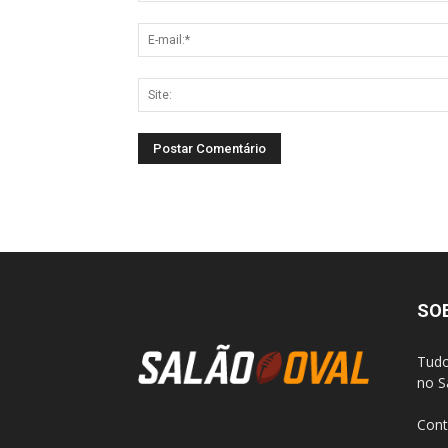
SO
Tudo
no S
Cont