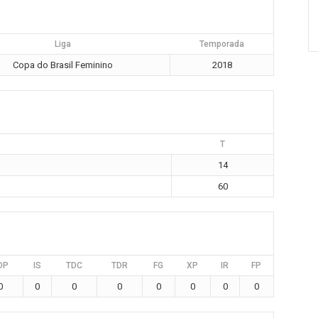
Liga
Temporada
Copa do Brasil Feminino
2018
T
14
60
DP
IS
TDC
TDR
FG
XP
IR
FP
0
0
0
0
0
0
0
0