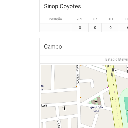
Sinop Coyotes
Posição
2PT
FR
TDT
T
0
0
0
Campo
Estádio Etelv