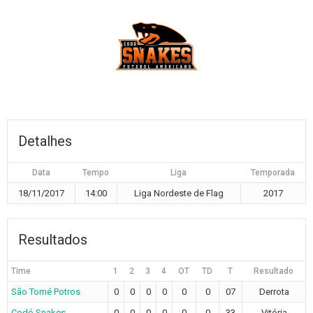
Detalhes
Data
Tempo
Liga
Temporada
18/11/2017
14:00
Liga Nordeste de Flag
2017
Resultados
Time
1
2
3
4
OT
TD
T
Resultado
São Tomé Potros
0
0
0
0
0
0
07
Derrota
Codó Snakes
0
0
0
0
0
0
33
Vitória