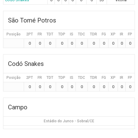
São Tomé Potros
Posição
2PT
FR
TDT
TDP
IS
TDC
TDR
FG
XP
IR
FP
0
0
0
0
0
0
0
0
0
0
0
Codó Snakes
Posição
2PT
FR
TDT
TDP
IS
TDC
TDR
FG
XP
IR
FP
0
0
0
0
0
0
0
0
0
0
0
Campo
Estádio do Junco - Sobral/CE