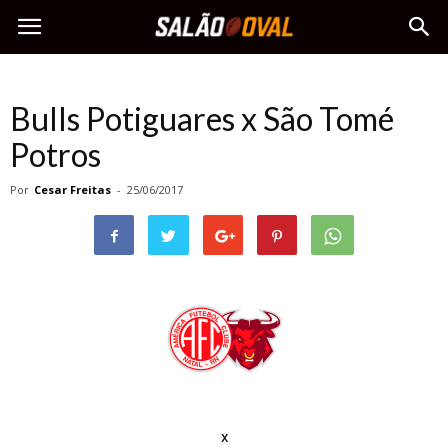
Bulls Potiguares x São Tomé
Potros
Por
Cesar Freitas
-
25/06/2017
x