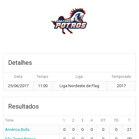
Detalhes
Data
Tempo
Liga
Temporada
25/06/2017
11:00
Liga Nordeste de Flag
2017
Resultados
Time
1
2
3
4
OT
TD
T
América Bulls
0
0
0
0
0
0
21
São Tomé Potros
0
0
0
0
0
0
00