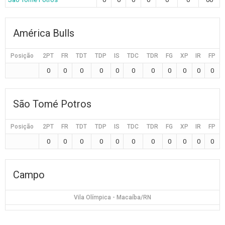
América Bulls
Posição
2PT
FR
TDT
TDP
IS
TDC
TDR
FG
XP
IR
FP
0
0
0
0
0
0
0
0
0
0
0
São Tomé Potros
Posição
2PT
FR
TDT
TDP
IS
TDC
TDR
FG
XP
IR
FP
0
0
0
0
0
0
0
0
0
0
0
Campo
Vila Olímpica - Macaíba/RN