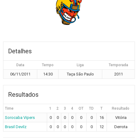
Detalhes
Data
Tempo
Liga
Temporada
06/11/2011
14:30
Taça São Paulo
2011
Resultados
Time
1
2
3
4
OT
TD
T
Resultado
Sorocaba Vipers
0
0
0
0
0
0
16
Vitória
Brasil Devilz
0
0
0
0
0
0
12
Derrota