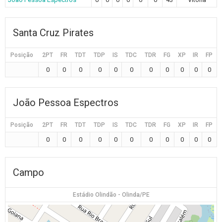
Santa Cruz Pirates
Posição
2PT
FR
TDT
TDP
IS
TDC
TDR
FG
XP
IR
FP
0
0
0
0
0
0
0
0
0
0
0
João Pessoa Espectros
Posição
2PT
FR
TDT
TDP
IS
TDC
TDR
FG
XP
IR
FP
0
0
0
0
0
0
0
0
0
0
0
Campo
Estádio Olindão - Olinda/PE