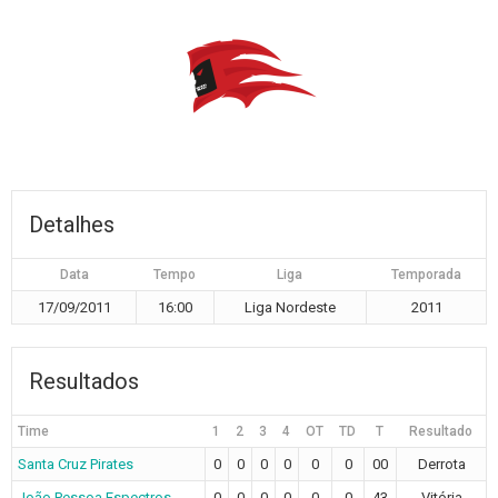
Detalhes
Data
Tempo
Liga
Temporada
17/09/2011
16:00
Liga Nordeste
2011
Resultados
Time
1
2
3
4
OT
TD
T
Resultado
Santa Cruz Pirates
0
0
0
0
0
0
00
Derrota
João Pessoa Espectros
0
0
0
0
0
0
43
Vitória