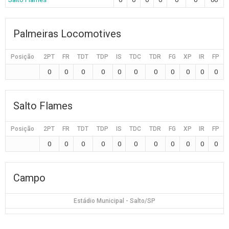
Palmeiras Locomotives
Posição
2PT
FR
TDT
TDP
IS
TDC
TDR
FG
XP
IR
FP
0
0
0
0
0
0
0
0
0
0
0
Salto Flames
Posição
2PT
FR
TDT
TDP
IS
TDC
TDR
FG
XP
IR
FP
0
0
0
0
0
0
0
0
0
0
0
Campo
Estádio Municipal - Salto/SP