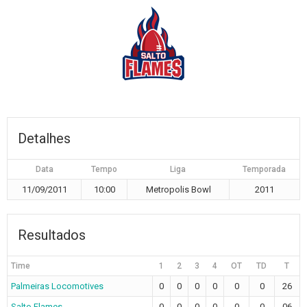
Detalhes
Data
Tempo
Liga
Temporada
11/09/2011
10:00
Metropolis Bowl
2011
Resultados
Time
1
2
3
4
OT
TD
T
Palmeiras Locomotives
0
0
0
0
0
0
26
Salto Flames
0
0
0
0
0
0
06