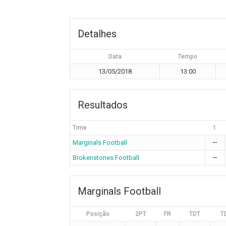
Detalhes
Data
Tempo
13/05/2018
13:00
Resultados
Time
1
Marginals Football
—
Brokenstones Football
—
Marginals Football
Posição
2PT
FR
TDT
T