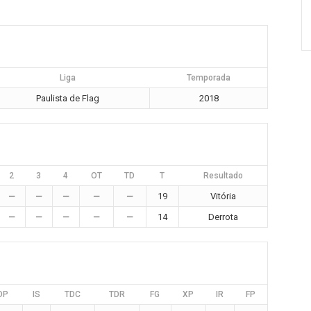
Liga
Temporada
Paulista de Flag
2018
2
3
4
OT
TD
T
Resultado
—
—
—
—
—
19
Vitória
—
—
—
—
—
14
Derrota
DP
IS
TDC
TDR
FG
XP
IR
FP