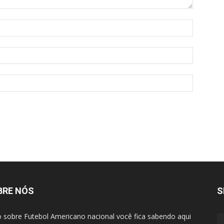
BRE NÓS
S
 sobre Futebol Americano nacional você fica sabendo aqui