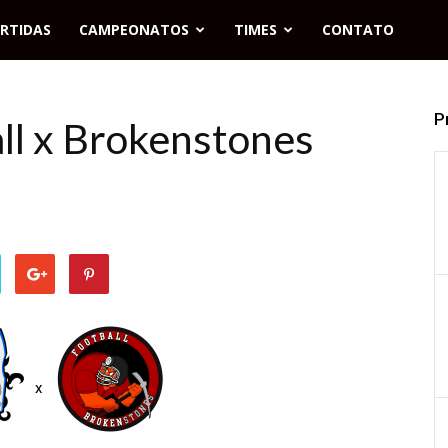
RTIDAS
CAMPEONATOS
TIMES
CONTATO
P
ll x Brokenstones
x