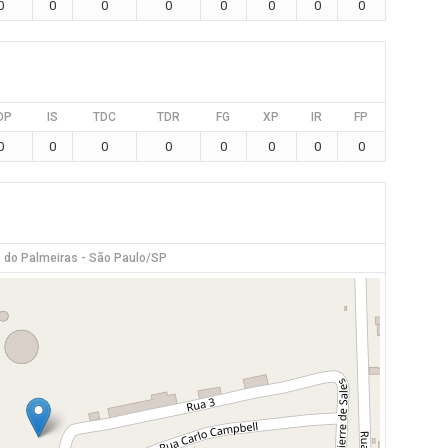
0
0
0
0
0
0
0
0
DP
IS
TDC
TDR
FG
XP
IR
FP
0
0
0
0
0
0
0
0
 do Palmeiras - São Paulo/SP