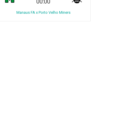
00:00
Manaus FA x Porto Velho Miners