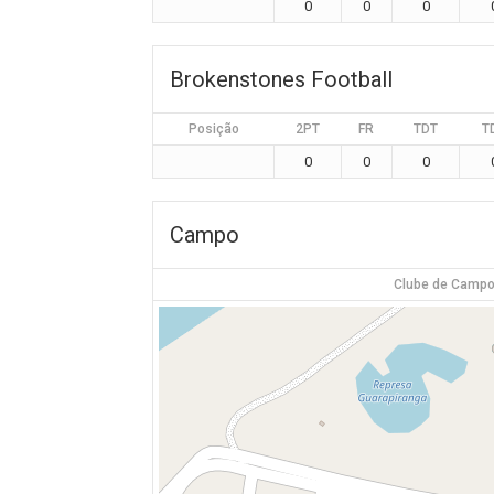
0
0
0
Brokenstones Football
Posição
2PT
FR
TDT
T
0
0
0
Campo
Clube de Campo