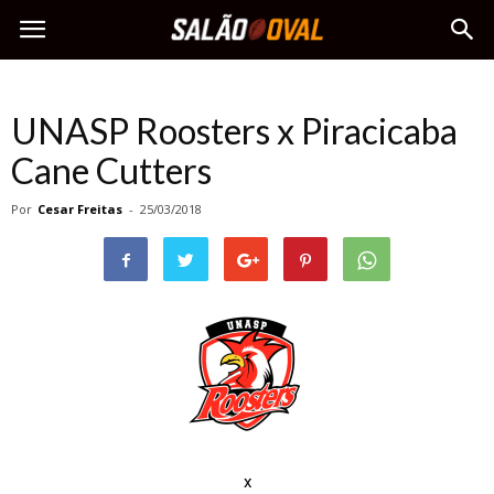
UNASP Roosters x Piracicaba
Cane Cutters
Por
Cesar Freitas
-
25/03/2018
x