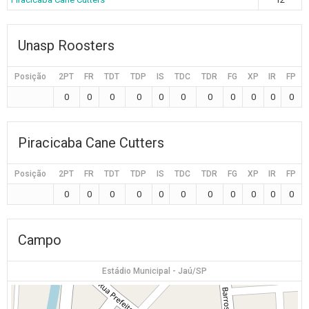
Unasp Roosters
Posição
2PT
FR
TDT
TDP
IS
TDC
TDR
FG
XP
IR
FP
0
0
0
0
0
0
0
0
0
0
0
Piracicaba Cane Cutters
Posição
2PT
FR
TDT
TDP
IS
TDC
TDR
FG
XP
IR
FP
0
0
0
0
0
0
0
0
0
0
0
Campo
Estádio Municipal - Jaú/SP