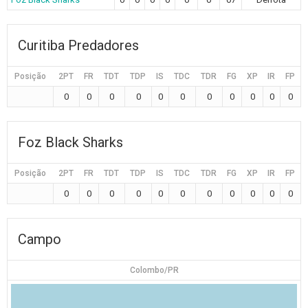
Curitiba Predadores
Posição
2PT
FR
TDT
TDP
IS
TDC
TDR
FG
XP
IR
FP
0
0
0
0
0
0
0
0
0
0
0
Foz Black Sharks
Posição
2PT
FR
TDT
TDP
IS
TDC
TDR
FG
XP
IR
FP
0
0
0
0
0
0
0
0
0
0
0
Campo
Colombo/PR