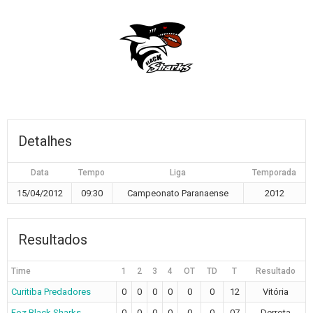
Detalhes
Data
Tempo
Liga
Temporada
15/04/2012
09:30
Campeonato Paranaense
2012
Resultados
Time
1
2
3
4
OT
TD
T
Resultado
Curitiba Predadores
0
0
0
0
0
0
12
Vitória
Foz Black Sharks
0
0
0
0
0
0
07
Derrota