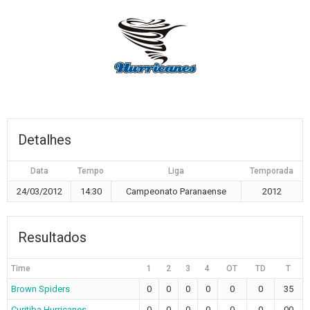
Detalhes
Data
Tempo
Liga
Temporada
24/03/2012
14:30
Campeonato Paranaense
2012
Resultados
Time
1
2
3
4
OT
TD
T
Brown Spiders
0
0
0
0
0
0
35
Curitiba Hurricanes
0
0
0
0
0
0
00