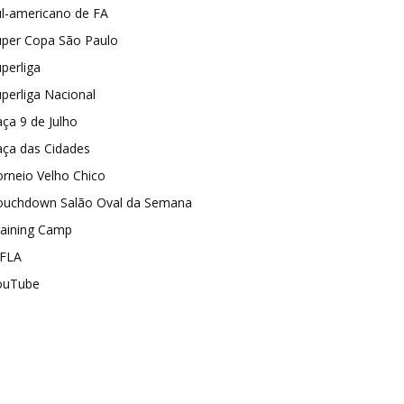
ul-americano de FA
uper Copa São Paulo
perliga
perliga Nacional
ça 9 de Julho
aça das Cidades
rneio Velho Chico
ouchdown Salão Oval da Semana
raining Camp
FLA
ouTube