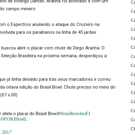
eto de Rodrigo Dantas. Aranha foi acionado e com um
C
s do campo mineiro.
C
C
com o Espectros anulando o ataque do Cruzeiro na
C
olvida para os paraibanos na linha de 45 jardas.
C
C
buscou abrir o placar com chute de Diego Aranha. O
a Seleção Brasileira na próxima semana, desperdiçou a
C
C
C
que já tinha deixado para trás seus marcadores e correu
C
da oitava edição do Brasil Bowl. Chute preciso no meio do
C
(07 x 00)
C
C
abriu o placar do Brasil Bowl
#brasilbowlnoEI
om/0FOKBIoalL
Ca
C
, 2017