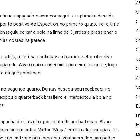
C
C
ontinuou apagado e sem conseguir sua primeira descida,
C
ponto positivo do Espectros no primeiro quarto foi o time
Co
nseguiu deixar a bola na linha de 5 jardas e pressionar o
Co
m as costas na parede.
C
partida, a defesa continuava a barrar o setor ofensivo
C
parede, Alvaro não conseguiu a primeira descida e, logo
C
a o ataque paraibano.
C
C
 no segundo quarto, Dantas buscou seu recebedor no
C
cipou o quarterback brasileiro e interceptou a bola no
al.
E
En
mpanha do Cruzeiro, por conta de um bad snap, Alvaro
Es
nseguiu encontrar Victor “Mega” em uma terceira para 19.
Es
livre na endzone para ampliar a vantagem dos campeões