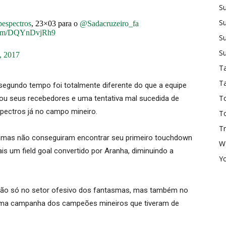
S
S
espectros
, 23×03 para o
@Sadacruzeiro_fa
.com/DQYnDvjRh9
Su
Su
, 2017
Ta
T
segundo tempo foi totalmente diferente do que a equipe
To
rou seus recebedores e uma tentativa mal sucedida de
spectros já no campo mineiro.
T
T
mas não conseguiram encontrar seu primeiro touchdown
W
 um field goal convertido por Aranha, diminuindo a
Y
o não só no setor ofesivo dos fantasmas, mas também no
 uma campanha dos campeões mineiros que tiveram de