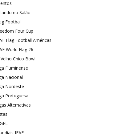
ventos
alando no Salão
ag Football
reedom Four Cup
AF Flag Football Américas
AF World Flag 26
I Velho Chico Bowl
ga Fluminense
ga Nacional
iga Nordeste
iga Portuguesa
gas Alternativas
stas
GFL
ndiais IFAF