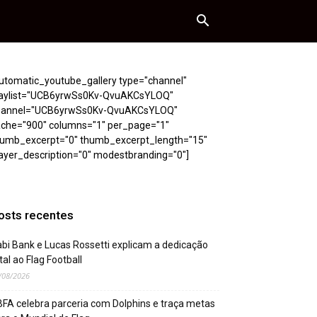
utomatic_youtube_gallery type="channel"
laylist="UCB6yrwSs0Kv-QvuAKCsYLOQ"
hannel="UCB6yrwSs0Kv-QvuAKCsYLOQ"
ache="900" columns="1" per_page="1"
humb_excerpt="0" thumb_excerpt_length="15"
ayer_description="0" modestbranding="0"]
osts recentes
bi Bank e Lucas Rossetti explicam a dedicação
tal ao Flag Football
/08/2026
FA celebra parceria com Dolphins e traça metas