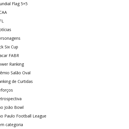
ndial Flag 5×5
CAA
FL
tícias
ersonagens
ck Six Cup
lacar FABR
ower Ranking
rêmio Salão Oval
nking de Curtidas
eforços
trospectiva
ão João Bowl
o Paulo Football League
em categoria