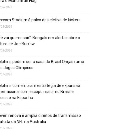
ra o Mundial de Flag
/08/2026
xcom Stadium é palco de seletiva de kickers
/08/2026
le vai querer sair”: Bengals em alerta sobre o
turo de Joe Burrow
/08/2026
lphins podem ser a casa do Brasil Onças rumo
s Jogos Olímpicos
/07/2026
olphins comemoram estratégia de expansão
ternacional com escopo maior no Brasil e
ucesso na Espanha
/07/2026
ven renova e amplia direitos de transmissão
atuita da NFL na Austrália
/07/2026