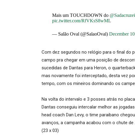
Mais um TOUCHDOWN do
@Sadacruzei
pic.twitter.com/RfVKsS8wML
— Salão Oval (@SalaoOval)
December 10
Com dez segundos no relógio para o final do p
campo pra chegar em uma posição de desconta
sucedidas de Dantas para Heron, o quarterback
mas novamente foi interceptado, desta vez por 
tempo, com os mineiros dominando os campeõ
Na volta do intervalo e 3 posses atrás no placa
Dantas conseguiu intercalar melhor as jogada
head coach Dan Levy, o time paraibano chegou
avanços, a campanha acabou com o chute de Ar
(23 x 03)