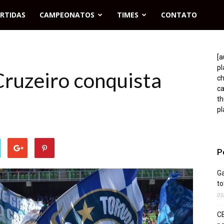
RTIDAS
CAMPEONATOS
TIMES
CONTATO
[a
p
Cruzeiro conquista
c
c
t
pl
P
Ga
to
03
CB