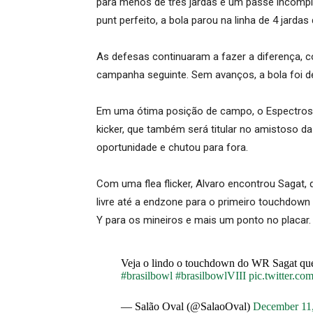
para menos de três jardas e um passe incompl
punt perfeito, a bola parou na linha de 4 jarda
As defesas continuaram a fazer a diferença, 
campanha seguinte. Sem avanços, a bola foi dev
Em uma ótima posição de campo, o Espectros 
kicker, que também será titular no amistoso d
oportunidade e chutou para fora.
Com uma flea flicker, Alvaro encontrou Sagat, 
livre até a endzone para o primeiro touchdown 
Y para os mineiros e mais um ponto no placar. 
Veja o lindo o touchdown do WR Sagat que 
#brasilbowl
#brasilbowlVIII
pic.twitter.c
— Salão Oval (@SalaoOval)
December 11