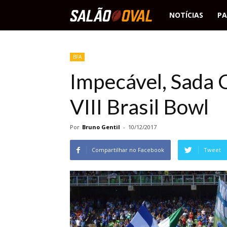
Salão
NOTÍCIAS
PA
Oval
BFA
Impecável, Sada 
VIII Brasil Bowl
Por
Bruno Gentil
-
10/12/2017
Compartilhar no Facebook
Tweet