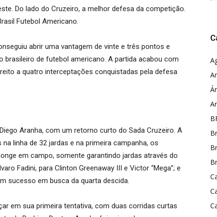
ste. Do lado do Cruzeiro, a melhor defesa da competição.
Brasil Futebol Americano.
C
nseguiu abrir uma vantagem de vinte e três pontos e
o brasileiro de futebol americano. A partida acabou com
A
direito a quatro interceptações conquistadas pela defesa
A
Ár
A
B
e Diego Aranha, com um retorno curto do Sada Cruzeiro. A
Br
s na linha de 32 jardas e na primeira campanha, os
Br
onge em campo, somente garantindo jardas através do
Br
ro Fadini, para Clinton Greenaway III e Victor “Mega”; e
Ca
 sem sucesso em busca da quarta descida.
C
C
 em sua primeira tentativa, com duas corridas curtas