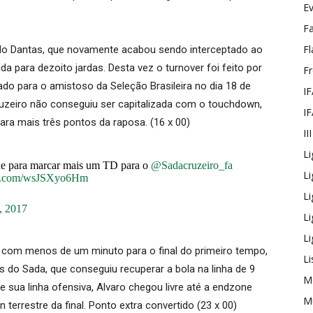
E
F
Fl
do Dantas, que novamente acabou sendo interceptado ao
a para dezoito jardas. Desta vez o turnover foi feito por
F
ado para o amistoso da Seleção Brasileira no dia 18 de
IF
uzeiro não conseguiu ser capitalizada com o touchdown,
IF
ra mais três pontos da raposa. (16 x 00)
II
Li
ne para marcar mais um TD para o
@Sadacruzeiro_fa
Li
ter.com/wsJSXyo6Hm
L
, 2017
L
Li
com menos de um minuto para o final do primeiro tempo,
Li
s do Sada, que conseguiu recuperar a bola na linha de 9
M
 sua linha ofensiva, Alvaro chegou livre até a endzone
Mu
terrestre da final. Ponto extra convertido (23 x 00)