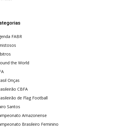
ategorias
genda FABR
mistosos
bitros
round the World
FA
asil Onças
asileirão CBFA
asileirão de Flag Football
iro Santos
ampeonato Amazonense
ampeonato Brasileiro Feminino