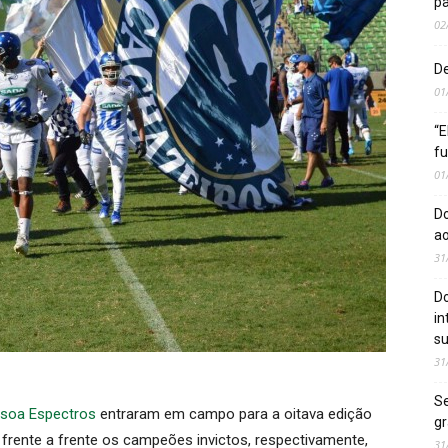
pa
02
De
01
“E
fu
01
Do
ao
31
D
in
s
31
Se
soa Espectros
entraram em campo para a oitava edição
gr
frente a frente os campeões invictos, respectivamente,
31