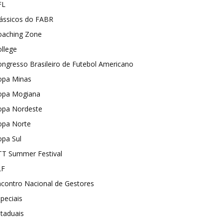
FL
lássicos do FABR
oaching Zone
llege
ngresso Brasileiro de Futebol Americano
opa Minas
opa Mogiana
opa Nordeste
opa Norte
opa Sul
TT Summer Festival
LF
contro Nacional de Gestores
peciais
taduais