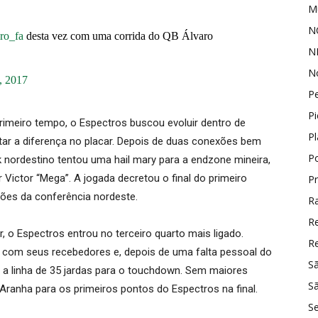
Mu
N
ro_fa
desta vez com uma corrida do QB Álvaro
N
No
, 2017
P
Pi
rimeiro tempo, o Espectros buscou evoluir dentro de
P
r a diferença no placar. Depois de duas conexões bem
P
 nordestino tentou uma hail mary para a endzone mineira,
Victor “Mega”. A jogada decretou o final do primeiro
P
es da conferência nordeste.
Ra
R
r, o Espectros entrou no terceiro quarto mais ligado.
Re
s com seus recebedores e, depois de uma falta pessoal do
S
 a linha de 35 jardas para o touchdown. Sem maiores
Sã
anha para os primeiros pontos do Espectros na final.
S