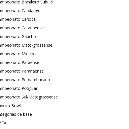
ampeonato Brasileiro Sub-19
ampeonato Candango
ampeonato Carioca
ampeonato Catarinense
ampeonato Gaúcho
ampeonato Mato-grossense
ampeonato Mineiro
ampeonato Paraense
ampeonato Paranaense
ampeonato Pernambucano
ampeonato Potiguar
ampeonato Sul-Matogrossense
arioca Bowl
tegorias de base
BFA