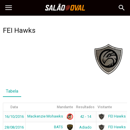
FEI Hawks
Tabela
Data
Mandante
Resultados
Visitante
Mackenzie Mohawks
FEI Hawks
16/10/2016
42 - 14
BATS
FEI Hawks
28/08/2016
Adiado