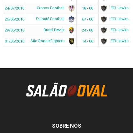
Cronos Football
FEI Hawks
24/07/2016
18 - 00
Taubaté Football
FEI Hawks
26/06/2016
67 - 00
Brasil Devilz
FEI Hawks
29/05/2016
24 - 00
São Roque Fighters
FEI Hawks
01/05/2016
14 - 06
SOBRE NÓS