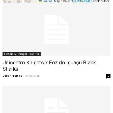
Leaflet
|
Map data ©
OpenStreetMap
contributors
Estádio Municipal - Irati/PR
Unicentro Knights x Foz do Iguaçu Black
Sharks
Cesar Freitas
-
24/05/2015
0