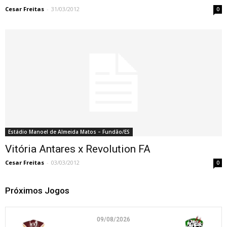
Cesar Freitas
-
31/03/2012
0
Estádio Manoel de Almeida Matos – Fundão/ES
Vitória Antares x Revolution FA
Cesar Freitas
-
03/03/2012
0
Próximos Jogos
09/08/2026