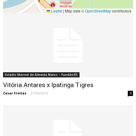
Leaflet
|
Map data ©
OpenStreetMap
contributors
Estádio Manoel de Almeida Matos – Fundão/ES
Vitória Antares x Ipatinga Tigres
Cesar Freitas
-
27/04/2014
0