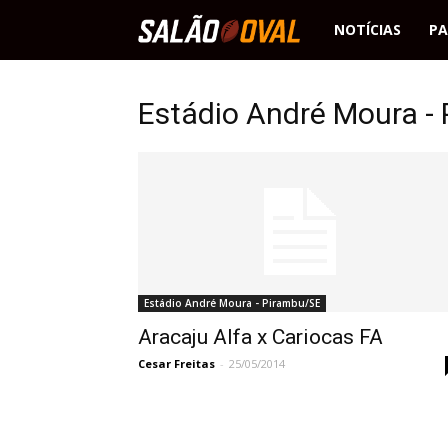
Salão
NOTÍCIAS
PA
Oval
Estádio André Moura -
Estádio André Moura - Pirambu/SE
Aracaju Alfa x Cariocas FA
Cesar Freitas
-
25/05/2014