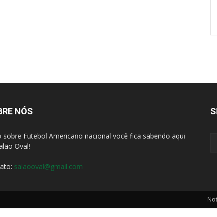
BRE NÓS
S
 sobre Futebol Americano nacional você fica sabendo aqui
alão Oval!
ato:
salaooval@gmail.com
Not