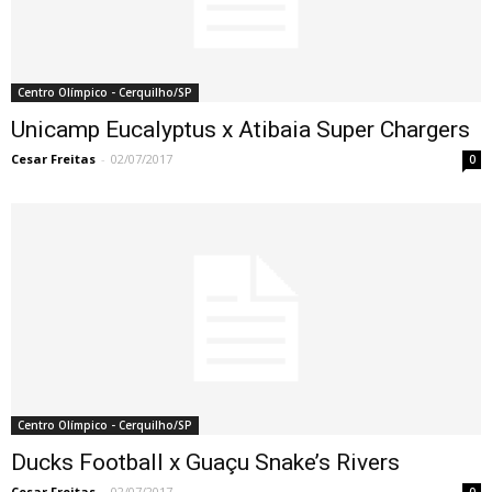
Centro Olímpico - Cerquilho/SP
Unicamp Eucalyptus x Atibaia Super Chargers
Cesar Freitas
-
02/07/2017
0
Centro Olímpico - Cerquilho/SP
Ducks Football x Guaçu Snake’s Rivers
Cesar Freitas
-
02/07/2017