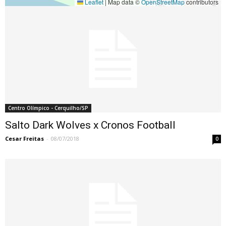
Leaflet
|
Map data ©
OpenStreetMap
contributors
Centro Olímpico - Cerquilho/SP
Salto Dark Wolves x Cronos Football
Cesar Freitas
-
08/07/2018
0