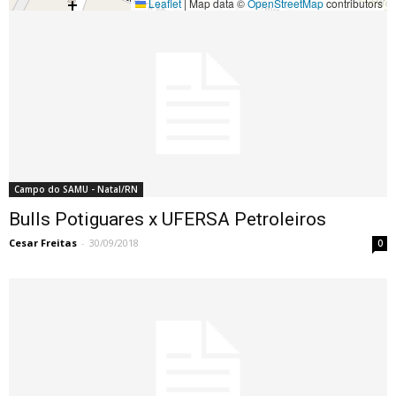
Leaflet
|
Map data ©
OpenStreetMap
contributors
Campo do SAMU - Natal/RN
Bulls Potiguares x UFERSA Petroleiros
Cesar Freitas
-
30/09/2018
0