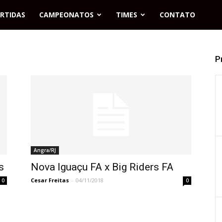
RTIDAS
CAMPEONATOS
TIMES
CONTATO
P
Angra/RJ
s
Nova Iguaçu FA x Big Riders FA
Cesar Freitas
-
04/11/2018
0
0