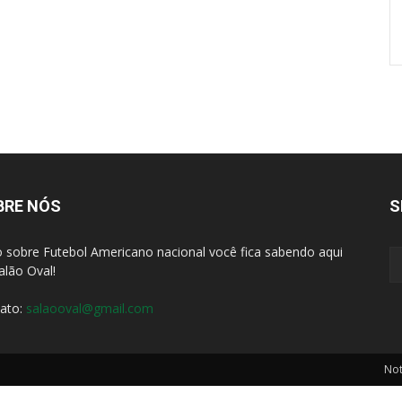
BRE NÓS
S
 sobre Futebol Americano nacional você fica sabendo aqui
alão Oval!
ato:
salaooval@gmail.com
Not