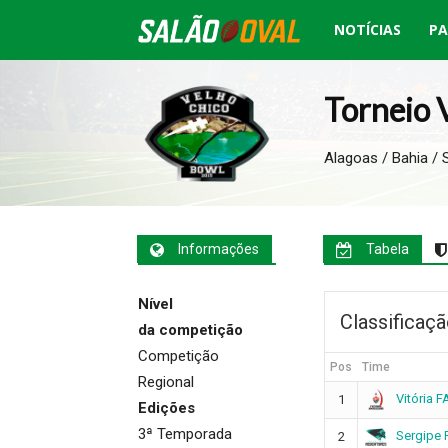
NOTÍCIAS
PA
Salão
Oval
Torneio 
Alagoas / Bahia / 
Informações
Tabela
Nível
Classificaç
da competição
Competição
Pos
Time
Regional
Vitória F
1
Edições
3ª Temporada
Sergipe 
2