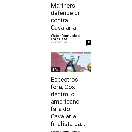
Mariners
defende bi
contra
Cavalaria
Victor Romualdo
Francisco
-
27/09/2024
0
BFA
Espectros
fora, Cox
dentro: o
americano
fará do
Cavalaria
finalista da...
Victor Romualdo