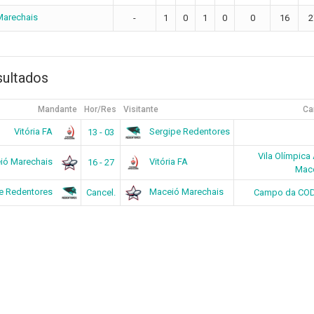
Marechais
-
1
0
1
0
0
16
2
sultados
Mandante
Hor/Res
Visitante
Ca
Vitória FA
Sergipe Redentores
13 - 03
Vila Olímpica
ió Marechais
Vitória FA
16 - 27
Mac
e Redentores
Maceió Marechais
Cancel.
Campo da CODI