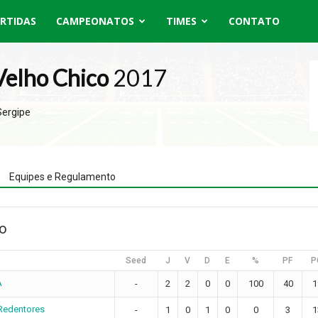
RTIDAS
CAMPEONATOS
TIMES
CONTATO
Velho Chico
2017
Sergipe
Equipes e Regulamento
ão
Seed
J
V
D
E
%
PF
P
A
-
2
2
0
0
100
40
1
Redentores
-
1
0
1
0
0
3
1