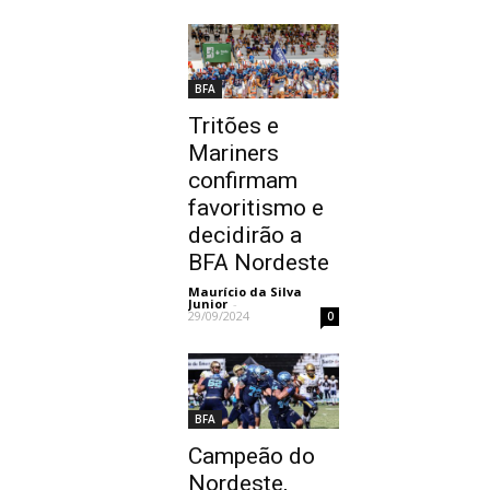
BFA
Tritões e
Mariners
confirmam
favoritismo e
decidirão a
BFA Nordeste
Maurício da Silva
Junior
-
29/09/2024
0
BFA
Campeão do
Nordeste,