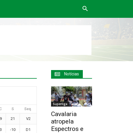
Notícias
Superliga
C
S
Seq.
Cavalaria
9
21
V2
atropela
Espectros e
3
-10
D1