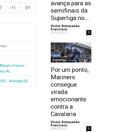
avança para as
7
-11
D1
semifinais da
Superliga no...
Victor Romualdo
Francisco
-
29/09/2025
0
mpo
Superliga
 Albano Franco -
Por um ponto,
eió/AL
Mariners
SE - Aracaju/SE
consegue
virada
emocionante
contra a
Cavalaria
Victor Romualdo
Francisco
-
26/08/2025
0