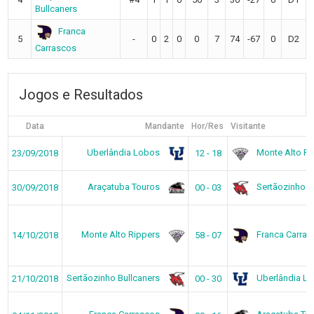
Bullcaners
Franca
5
-
0
2
0
0
7
74
-67
0
D2
Carrascos
Jogos e Resultados
Data
Mandante
Hor/Res
Visitante
Uberlândia Lobos
Monte Alto Ri
23/09/2018
12 - 18
Araçatuba Touros
Sertãozinho B
30/09/2018
00 - 03
Monte Alto Rippers
Franca Carras
14/10/2018
58 - 07
Sertãozinho Bullcaners
Uberlândia L
21/10/2018
00 - 30