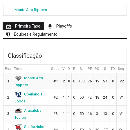
Monte Alto Rippers
Primeira Fase
Playoffs
Equipes e Regulamento
Classificação
Pos
Time
Seed
V
D
E
%
PF
PC
S
TD
Seq.
Monte Alto
1
#1
2
0
0
100
76
19
57
0
V2
Rippers
Uberlândia
2
#2
1
1
0
50
42
18
24
0
V1
Lobos
Araçatuba
3
#3
1
1
0
50
16
3
13
0
V1
Touros
Sertãozinho
4
#4
1
1
0
50
3
30
-27
0
D1