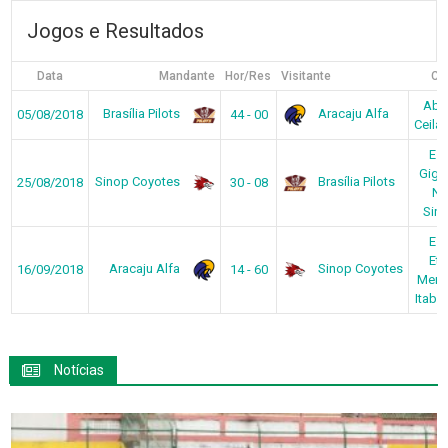
Jogos e Resultados
Data
Mandante
Hor/Res
Visitante
Ca
Abad
Brasília Pilots
Aracaju Alfa
05/08/2018
44 - 00
Ceilâ
Est
Giga
Sinop Coyotes
Brasília Pilots
25/08/2018
30 - 08
No
Sin
Est
Ete
Aracaju Alfa
Sinop Coyotes
16/09/2018
14 - 60
Mend
Itaba
Notícias