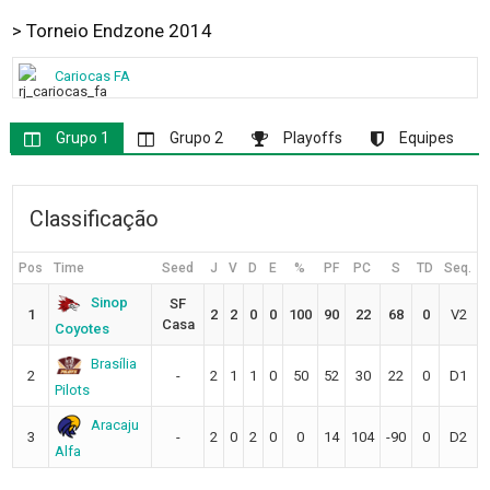
> Torneio Endzone 2014
Cariocas FA
Grupo 1
Grupo 2
Playoffs
Equipes
Classificação
Pos
Time
Seed
J
V
D
E
%
PF
PC
S
TD
Seq.
Sinop
SF
1
2
2
0
0
100
90
22
68
0
V2
Casa
Coyotes
Brasília
2
-
2
1
1
0
50
52
30
22
0
D1
Pilots
Aracaju
3
-
2
0
2
0
0
14
104
-90
0
D2
Alfa