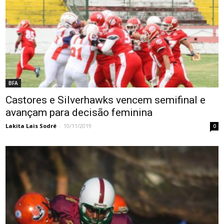
BFA
Castores e Silverhawks vencem semifinal e
avançam para decisão feminina
Lakita Lais Sodré
-
10/11/2019
0