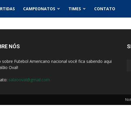
RTIDAS
CAMPEONATOS
TIMES
CONTATO
BRE NÓS
S
 sobre Futebol Americano nacional você fica sabendo aqui
alão Oval!
ato:
salaooval@gmail.com
Not