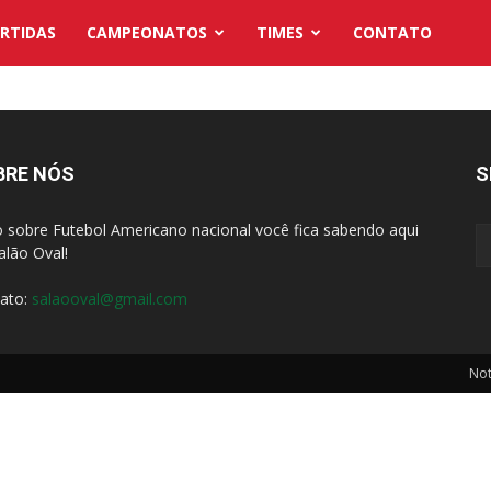
RTIDAS
CAMPEONATOS
TIMES
CONTATO
BRE NÓS
S
 sobre Futebol Americano nacional você fica sabendo aqui
alão Oval!
ato:
salaooval@gmail.com
Not