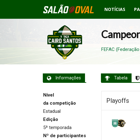
NOTÍCIAS
PA
Salão
Oval
Campeon
FEFAC (Federação 
Informações
Tabela
Nível
Playoffs
da competição
Estadual
Edição
5ª temporada
Nº de participantes