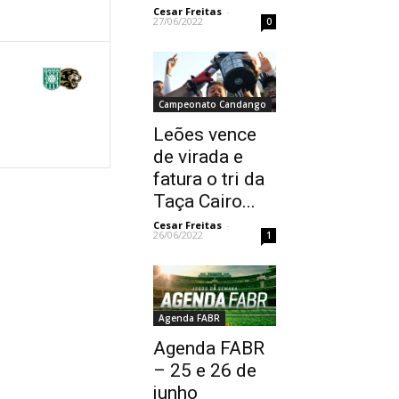
Cesar Freitas
-
27/06/2022
0
Campeonato Candango
Leões vence
de virada e
fatura o tri da
Taça Cairo...
Cesar Freitas
-
26/06/2022
1
Agenda FABR
Agenda FABR
– 25 e 26 de
junho