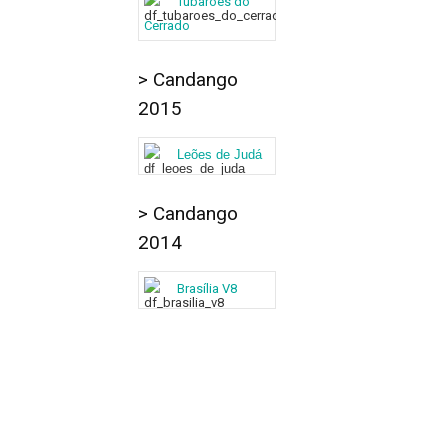
Tubarões do
Cerrado
> Candango
2015
Leões de Judá
> Candango
2014
Brasília V8