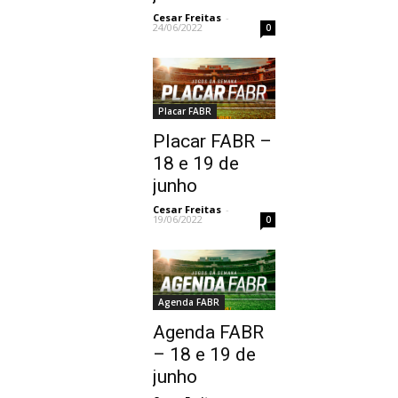
Cesar Freitas
-
24/06/2022
0
Placar FABR
Placar FABR –
18 e 19 de
junho
Cesar Freitas
-
19/06/2022
0
Agenda FABR
Agenda FABR
– 18 e 19 de
junho