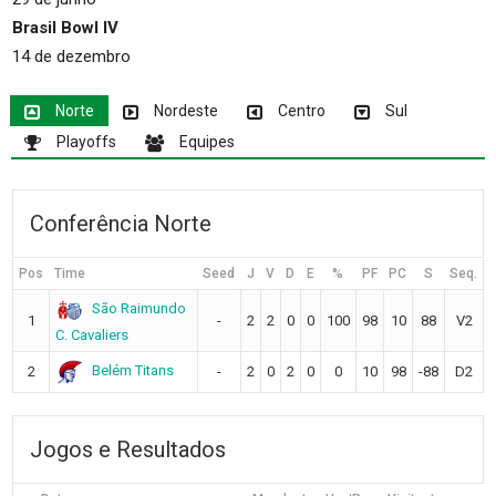
Brasil Bowl IV
14 de dezembro
Norte
Nordeste
Centro
Sul
Playoffs
Equipes
Conferência Norte
Pos
Time
Seed
J
V
D
E
%
PF
PC
S
Seq.
São Raimundo
1
-
2
2
0
0
100
98
10
88
V2
C. Cavaliers
Belém Titans
2
-
2
0
2
0
0
10
98
-88
D2
Jogos e Resultados