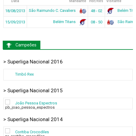
Data
Mandante
Hor/Res
Visitante
São Raimundo C. Cavaliers
Belém Tita
18/08/2013
48 - 02
Belém Titans
São Raimun
15/09/2013
08 - 50
Campeões
> Superliga Nacional 2016
Timbó Rex
> Superliga Nacional 2015
João Pessoa Espectros
> Superliga Nacional 2014
Coritiba Crocodiles