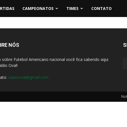
RTIDAS
CAMPEONATOS
TIMES
CONTATO
BRE NÓS
S
 sobre Futebol Americano nacional você fica sabendo aqui
alão Oval!
ato:
salaooval@gmail.com
Not