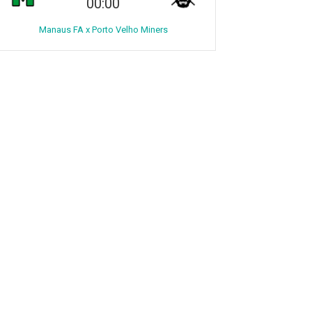
00:00
Manaus FA x Porto Velho Miners