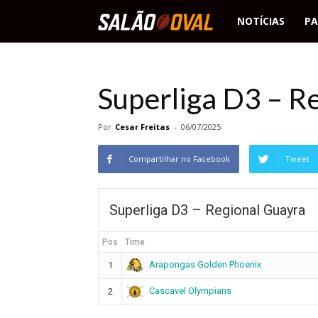
Salão
NOTÍCIAS
PA
Oval
Superliga D3 – R
Por
Cesar Freitas
-
06/07/2025
Compartilhar no Facebook
Tweet
Superliga D3 – Regional Guayra
Pos
Time
Arapongas Golden Phoenix
1
Cascavel Olympians
2