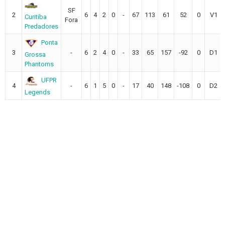
SF
2
6
4
2
0
-
67
113
61
52
0
V1
Curitiba
Fora
Predadores
Ponta
3
-
6
2
4
0
-
33
65
157
-92
0
D1
Grossa
Phantoms
UFPR
4
-
6
1
5
0
-
17
40
148
-108
0
D2
Legends