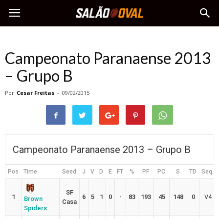
Campeonato Paranaense 2013
– Grupo B
Por
Cesar Freitas
-
09/02/2015
Campeonato Paranaense 2013 – Grupo B
Pos
Time
Seed
J
V
D
E
FT
%
PF
PC
S
TD
Seq.
SF
1
6
5
1
0
-
83
193
45
148
0
V4
Brown
Casa
Spiders