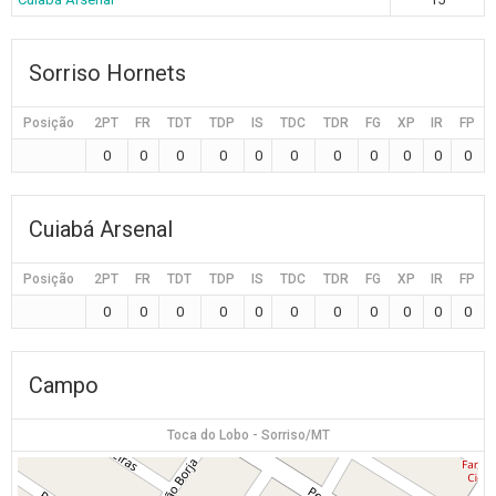
Sorriso Hornets
Posição
2PT
FR
TDT
TDP
IS
TDC
TDR
FG
XP
IR
FP
0
0
0
0
0
0
0
0
0
0
0
Cuiabá Arsenal
Posição
2PT
FR
TDT
TDP
IS
TDC
TDR
FG
XP
IR
FP
0
0
0
0
0
0
0
0
0
0
0
Campo
Toca do Lobo - Sorriso/MT