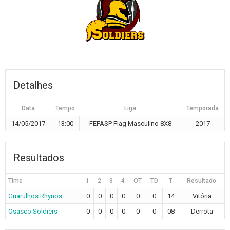
Detalhes
Data
Tempo
Liga
Temporada
14/05/2017
13:00
FEFASP Flag Masculino 8X8
2017
Resultados
Time
1
2
3
4
OT
TD
T
Resultado
Guarulhos Rhynos
0
0
0
0
0
0
14
Vitória
Osasco Soldiers
0
0
0
0
0
0
08
Derrota