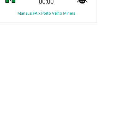
00:00
Manaus FA x Porto Velho Miners