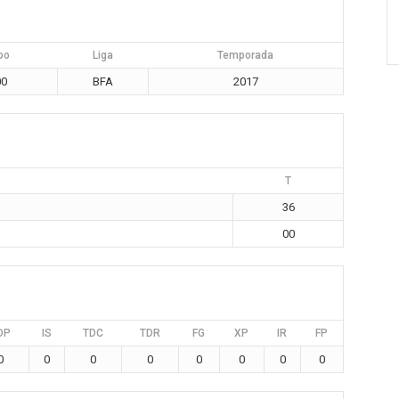
po
Liga
Temporada
00
BFA
2017
T
36
00
DP
IS
TDC
TDR
FG
XP
IR
FP
0
0
0
0
0
0
0
0