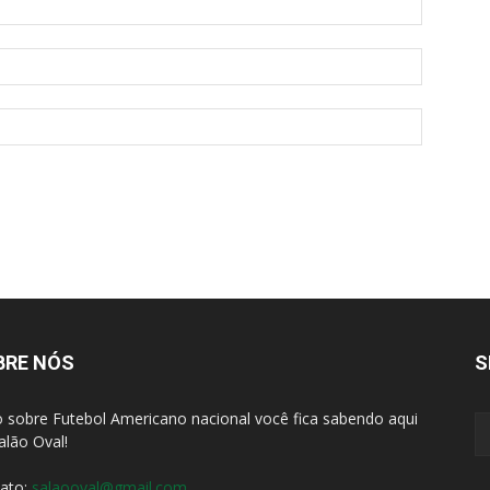
BRE NÓS
S
 sobre Futebol Americano nacional você fica sabendo aqui
alão Oval!
ato:
salaooval@gmail.com