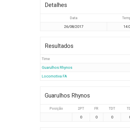
Detalhes
Data
Tem
26/08/2017
14:
Resultados
Time
Guarulhos Rhynos
Locomotiva FA
Guarulhos Rhynos
Posição
2PT
FR
TDT
T
0
0
0