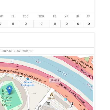
DP
IS
TDC
TDR
FG
XP
IR
FP
0
0
0
0
0
0
0
0
 Canindé - São Paulo/SP