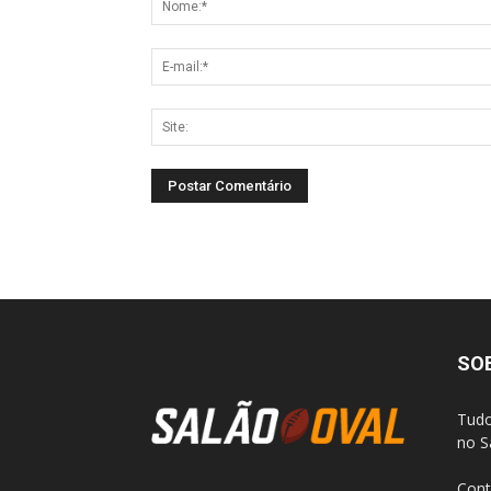
SO
Tudo
no S
Cont