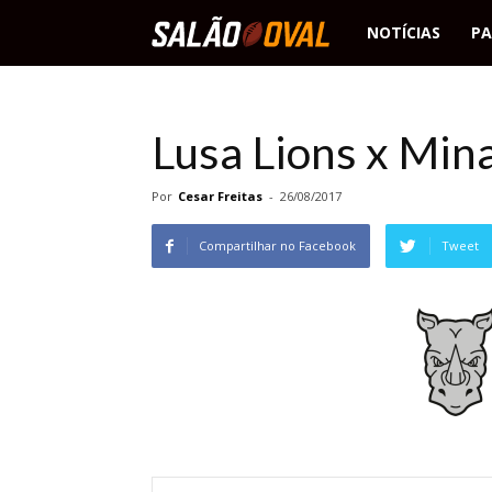
Salão
NOTÍCIAS
PA
Oval
Lusa Lions x Min
Por
Cesar Freitas
-
26/08/2017
Compartilhar no Facebook
Tweet