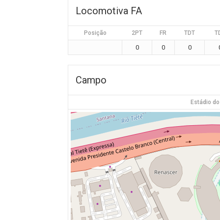
Locomotiva FA
Posição
2PT
FR
TDT
T
0
0
0
Campo
Estádio do